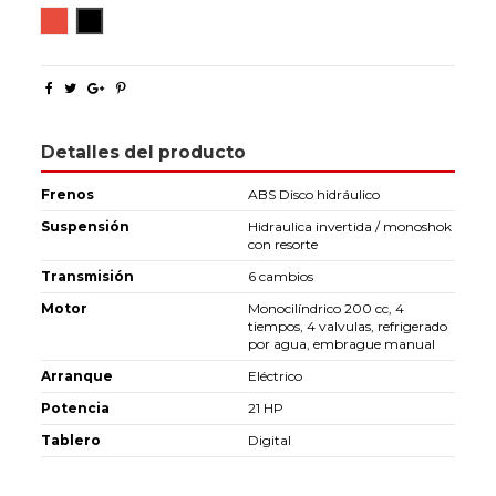
Rojo
Negro
Detalles del producto
Frenos
ABS Disco hidráulico
Suspensión
Hidraulica invertida / monoshok
con resorte
Transmisión
6 cambios
Motor
Monocilíndrico 200 cc, 4
tiempos, 4 valvulas, refrigerado
por agua, embrague manual
Arranque
Eléctrico
Potencia
21 HP
Tablero
Digital