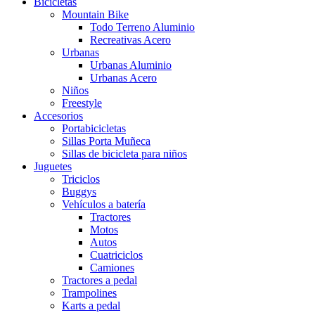
Bicicletas
Mountain Bike
Todo Terreno Aluminio
Recreativas Acero
Urbanas
Urbanas Aluminio
Urbanas Acero
Niños
Freestyle
Accesorios
Portabicicletas
Sillas Porta Muñeca
Sillas de bicicleta para niños
Juguetes
Triciclos
Buggys
Vehículos a batería
Tractores
Motos
Autos
Cuatriciclos
Camiones
Tractores a pedal
Trampolines
Karts a pedal