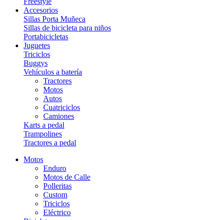
Freestyle
Accesorios
Sillas Porta Muñeca
Sillas de bicicleta para niños
Portabicicletas
Juguetes
Triciclos
Buggys
Vehículos a batería
Tractores
Motos
Autos
Cuatriciclos
Camiones
Karts a pedal
Trampolines
Tractores a pedal
Motos
Enduro
Motos de Calle
Polleritas
Custom
Triciclos
Eléctrico