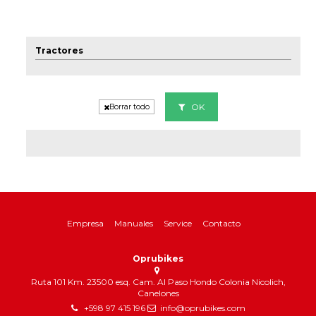
Tractores
OK
Borrar todo
Empresa
Manuales
Service
Contacto
Oprubikes
Ruta 101 Km. 23500 esq. Cam. Al Paso Hondo Colonia Nicolich,
Canelones
+598 97 415 196
info@oprubikes.com