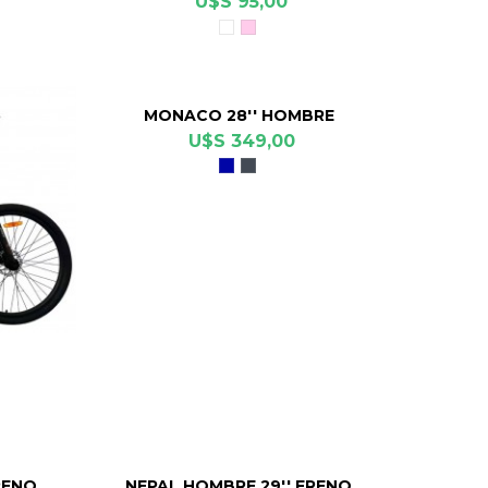
U$S 95,00
Blanco
Rosado
MONACO 28'' HOMBRE
U$S 349,00
Azul
Negro
Mate
RENO
NEPAL HOMBRE 29'' FRENO