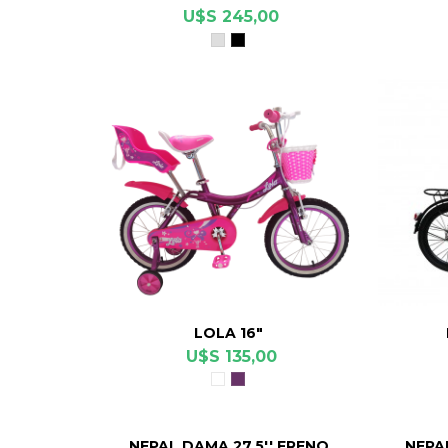
U$S 245,00
Gris
Negro
Cromo
LOLA 16"
U$S 135,00
Blanco
Violeta
NEPAL DAMA 27,5'' FRENO
NEPA