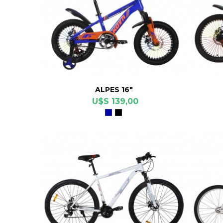
ALPES 16"
U$S 139,00
Azul
Negro