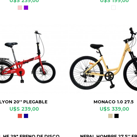
U$S 239,00
U$S 199,00
Rosa
Violeta
Blanco
Perlado
Perlado
LYON 20'' PLEGABLE
MONACO 1.0 27.5
U$S 239,00
U$S 339,00
Rojo
Azul
Beige
Negro
Piedra
L HF 29" FRENO DE DISCO
NEPAL HOMBRE 27,5'' F