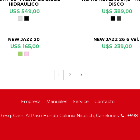
HIDRAULICO
DISCO
U$S 549,00
U$S 389,00
Gris
Negro
Negro
Gris
Cromo
Polar
NEW JAZZ 20
NEW JAZZ 26 6 Vel.
U$S 165,00
U$S 239,00
Verde
Rosado
1
2
Empresa
Manuales
Service
Contacto
 esq. Cam. Al Paso Hondo Colonia Nicolich, Canelones
+598 