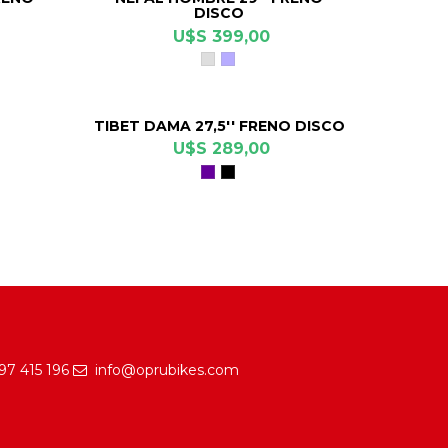
DISCO
U$S 399,00
Gris
celeste
Cromo
TIBET DAMA 27,5'' FRENO DISCO
U$S 289,00
Violeta
Negro
metálico
97 415 196
info@oprubikes.com