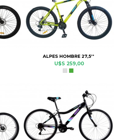
ALPES HOMBRE 27,5''
U$S 259,00
Gris
Verde
Cromo
Neon